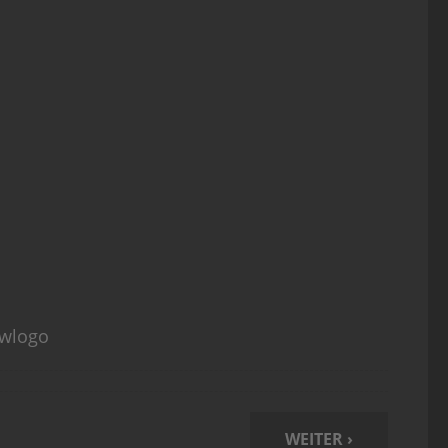
ewlogo
WEITER ›