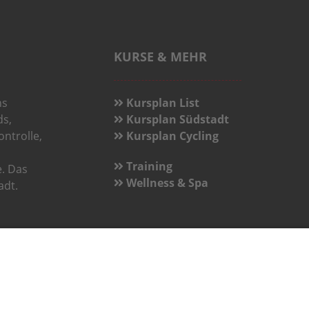
KURSE & MEHR
ns
Kursplan List
ds,
Kursplan Südstadt
ntrolle,
Kursplan Cycling
Training
. Das
Wellness & Spa
adt.