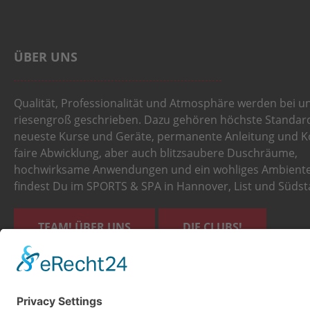
ÜBER UNS
Qualität, Professionalität und Atmosphäre werden bei u
riesengroß geschrieben. Dazu gehören höchste Standar
neueste Kurse und Geräte, permanente Anleitung und Ko
faire Abwicklung, aber auch blitzsaubere Duschräume,
hochwirksame Anwendungen und ein wohliges Ambiente
findest Du im SPORTS & SPA in Hannover, List und Südst
TEAM! ÜBER UNS
DIE CLUBS!