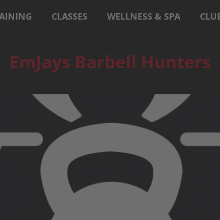
AINING
CLASSES
WELLNESS & SPA
CLU
EmJays Barbell Hunters