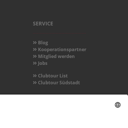
SERVICE
Blog
Kooperationspartner
Mitglied werden
Jobs
Clubtour List
Clubtour Südstadt